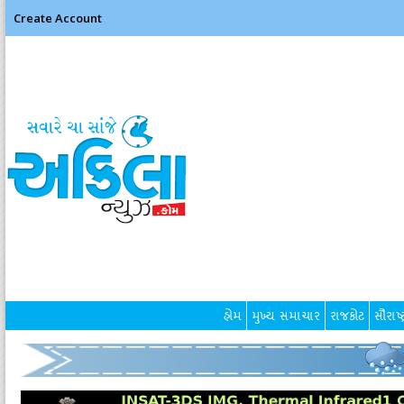
Create Account
હોમ
મુખ્ય સમાચાર
રાજકોટ
સૌરાષ્ટ