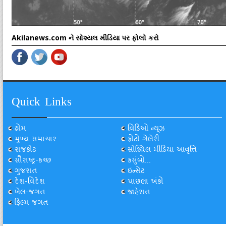
Akilanews.com ને સોશ્યલ મીડિયા પર ફોલો કરો
Quick Links
હોમ
વિડિઓ ન્યૂઝ
મુખ્ય સમાચાર
ફોટો ગેલેરી
રાજકોટ
સોશ્યિલ મીડિયા આવૃત્તિ
સૌરાષ્ટ્ર-કચ્છ
કસુંબો...
ગુજરાત
ઇન્સેટ
દેશ-વિદેશ
પાછલા અંકો
ખેલ-જગત
જાહેરાત
ફિલ્મ જગત